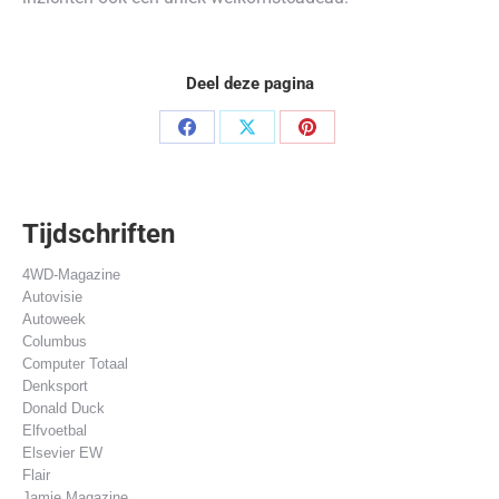
Deel deze pagina
Deel
Deel
Deel
op
op
op
Facebook
X
Pinterest
Tijdschriften
4WD-Magazine
Autovisie
Autoweek
Columbus
Computer Totaal
Denksport
Donald Duck
Elfvoetbal
Elsevier EW
Flair
Jamie Magazine