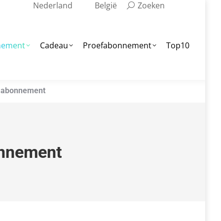
Zoeken:
Nederland
België
Zoeken
op10
nement
Cadeau
Proefabonnement
Top10
 abonnement
onnement