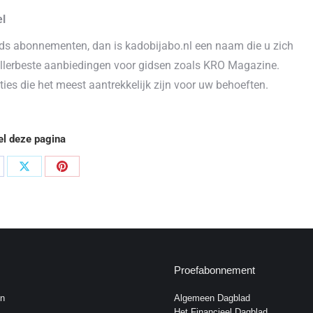
el
gids abonnementen, dan is kadobijabo.nl een naam die u zich
allerbeste aanbiedingen voor gidsen zoals KRO Magazine.
ies die het meest aantrekkelijk zijn voor uw behoeften.
el deze pagina
el
Deel
Deel
op
op
cebook
X
Pinterest
Proefabonnement
n
Algemeen Dagblad
Het Financieel Dagblad