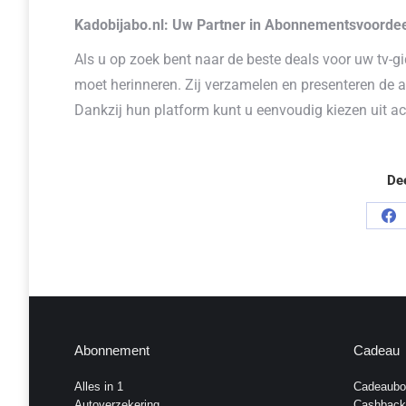
Kadobijabo.nl: Uw Partner in Abonnementsvoorde
Als u op zoek bent naar de beste deals voor uw tv-
moet herinneren. Zij verzamelen en presenteren de 
Dankzij hun platform kunt u eenvoudig kiezen uit act
De
De
op
Fa
Abonnement
Cadeau
Alles in 1
Cadeaubo
Autoverzekering
Cashback