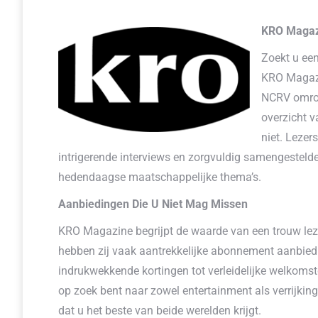
KRO Magaz
Zoekt u ee
KRO Magazi
NCRV omroep
overzicht v
niet. Lezer
intrigerende interviews en zorgvuldig samengestelde 
hedendaagse maatschappelijke thema’s.
Aanbiedingen Die U Niet Mag Missen
KRO Magazine begrijpt de waarde van een trouw le
hebben zij vaak aantrekkelijke abonnement aanbied
indrukwekkende kortingen tot verleidelijke welkom
op zoek bent naar zowel entertainment als verrijki
dat u het beste van beide werelden krijgt.