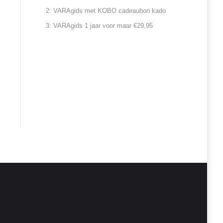
2: VARAgids met KOBO cadeaubon kado
3: VARAgids 1 jaar voor maar €29,95